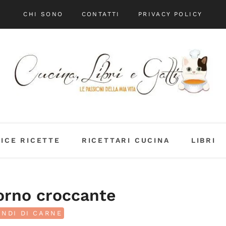
CHI SONO
CONTATTI
PRIVACY POLICY
DICE RICETTE
RICETTARI CUCINA
LIBRI
forno croccante
NDI DI CARNE