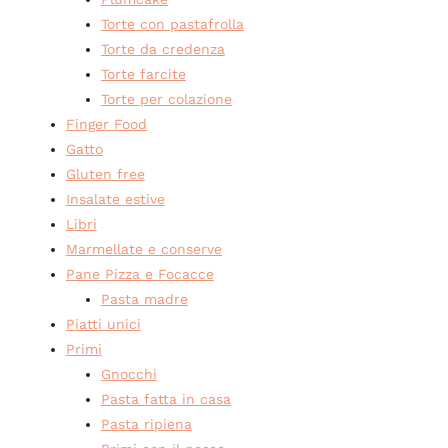
Torte con pastafrolla
Torte da credenza
Torte farcite
Torte per colazione
Finger Food
Gatto
Gluten free
Insalate estive
Libri
Marmellate e conserve
Pane Pizza e Focacce
Pasta madre
Piatti unici
Primi
Gnocchi
Pasta fatta in casa
Pasta ripiena