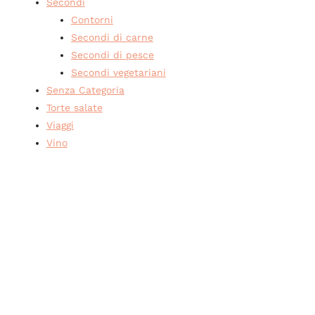
Secondi
Contorni
Secondi di carne
Secondi di pesce
Secondi vegetariani
Senza Categoria
Torte salate
Viaggi
Vino