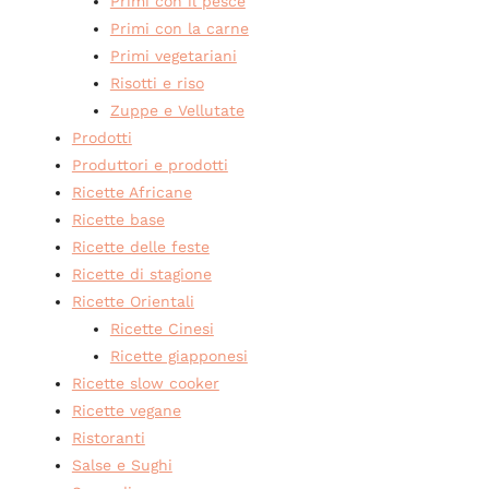
Primi con il pesce
Primi con la carne
Primi vegetariani
Risotti e riso
Zuppe e Vellutate
Prodotti
Produttori e prodotti
Ricette Africane
Ricette base
Ricette delle feste
Ricette di stagione
Ricette Orientali
Ricette Cinesi
Ricette giapponesi
Ricette slow cooker
Ricette vegane
Ristoranti
Salse e Sughi