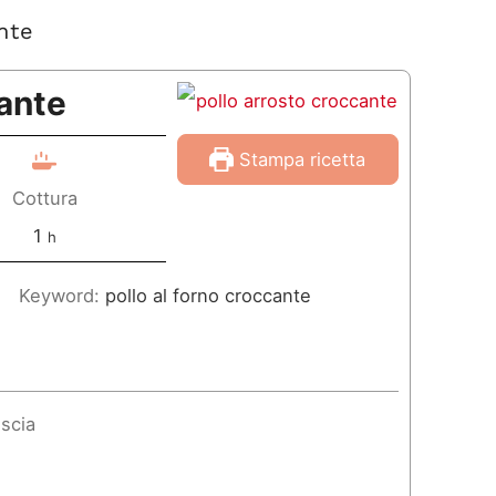
nte
cante
Stampa ricetta
Cottura
o
1
h
r
Keyword:
pollo al forno croccante
a
scia