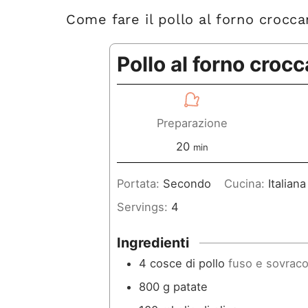
Come fare il pollo al forno crocca
Pollo al forno croc
Preparazione
m
20
min
i
Portata:
Secondo
Cucina:
Italiana
n
Servings:
4
u
t
Ingredienti
i
4
cosce di pollo
fuso e sovraco
800
g
patate