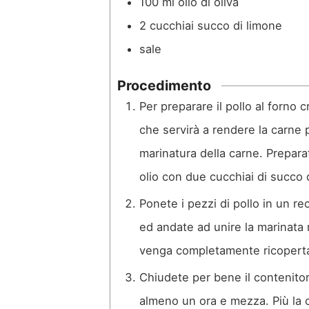
100
ml
olio di oliva
2
cucchiai
succo di limone
sale
Procedimento
Per preparare il pollo al forno
che servirà a rendere la carne p
marinatura della carne. Prepar
olio con due cucchiai di succo 
Ponete i pezzi di pollo in un re
ed andate ad unire la marinata
venga completamente ricopert
Chiudete per bene il contenitore
almeno un ora e mezza. Più la c