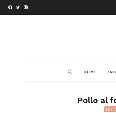
Salta
al
contenuto
HOME
IN
Pollo al 
SECO