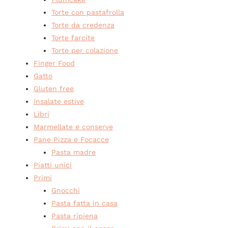
Torte con pastafrolla
Torte da credenza
Torte farcite
Torte per colazione
Finger Food
Gatto
Gluten free
Insalate estive
Libri
Marmellate e conserve
Pane Pizza e Focacce
Pasta madre
Piatti unici
Primi
Gnocchi
Pasta fatta in casa
Pasta ripiena