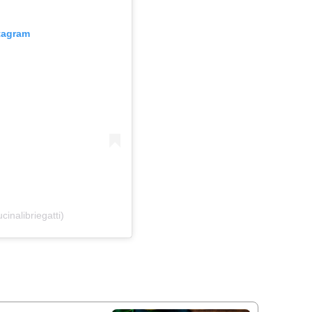
stagram
inalibriegatti)