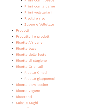
Primi con il pesce
Primi con la carne
Primi vegetariani
Risotti e riso
Zuppe e Vellutate
Prodotti
Produttori e prodotti
Ricette Africane
Ricette base
Ricette delle feste
Ricette di stagione
Ricette Orientali
Ricette Cinesi
Ricette giapponesi
Ricette slow cooker
Ricette vegane
Ristoranti
Salse e Sughi