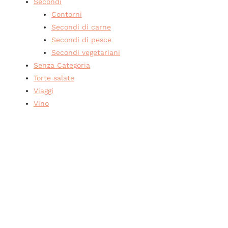
Secondi
Contorni
Secondi di carne
Secondi di pesce
Secondi vegetariani
Senza Categoria
Torte salate
Viaggi
Vino