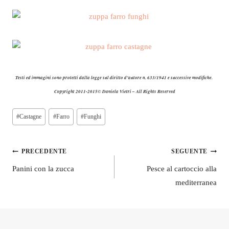
Testi ed immagini sono protetti dalla legge sul diritto d’autore n. 633/1941 e successive modifiche.
Copyright 2011-2015© Daniela Vietri – All Rights Reserved
Tag
#
Castagne
#
Farro
#
Funghi
articolo:
Navigazione
PRECEDENTE
SEGUENTE
articoli
Panini con la zucca
Pesce al cartoccio alla
mediterranea