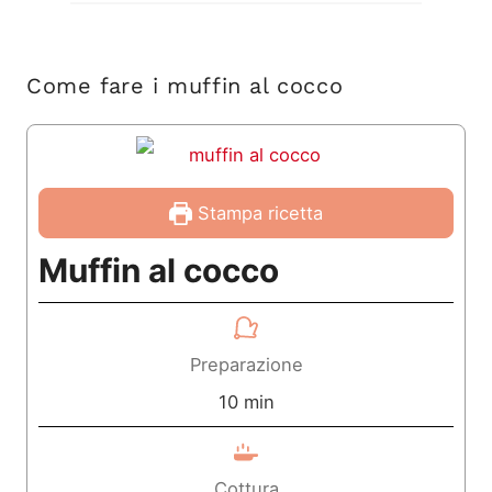
Come fare i muffin al cocco
Stampa ricetta
Muffin al cocco
Preparazione
m
10
min
i
n
Cottura