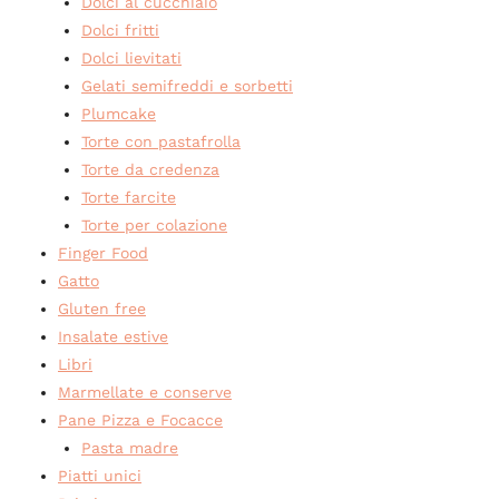
Dolci al cucchiaio
Dolci fritti
Dolci lievitati
Gelati semifreddi e sorbetti
Plumcake
Torte con pastafrolla
Torte da credenza
Torte farcite
Torte per colazione
Finger Food
Gatto
Gluten free
Insalate estive
Libri
Marmellate e conserve
Pane Pizza e Focacce
Pasta madre
Piatti unici