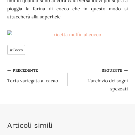
muffin quando sono ancora caldi versandovi poi sopra a
pioggia la farina di cocco che in questo modo si
attaccherà alla superficie
Tag
#
Cocco
articolo:
Navigazione
PRECEDENTE
SEGUENTE
Torta variegata al cacao
L’archivio dei sogni
articoli
spezzati
Articoli simili