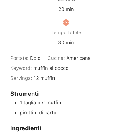
u
m
20
min
t
i
i
n
Tempo totale
u
m
30
min
t
i
Portata:
Dolci
Cucina:
Americana
i
n
Keyword:
muffin al cocco
u
Servings:
12
muffin
t
i
Strumenti
1 taglia per muffin
pirottini di carta
Ingredienti