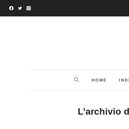
Salta
al
contenuto
HOME
IND
L’archivio 