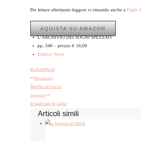
Per letture altrettanto leggere vi rimando anche a
Figlie 
AQUISTA SU AMAZON
L’ARCHIVIO DEI SOGNI SPEZZATI
pp. 348 – prezzo € 18,00
Editrice Nord
Tag
#
Libri
#
Nord
Navigazione
articolo:
Precedente
Muffin al cocco
articoli
Seguente
Il padrone di Jalna
Articoli simili