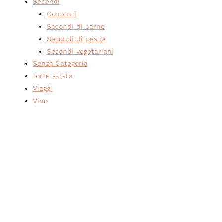
Secondi
Contorni
Secondi di carne
Secondi di pesce
Secondi vegetariani
Senza Categoria
Torte salate
Viaggi
Vino