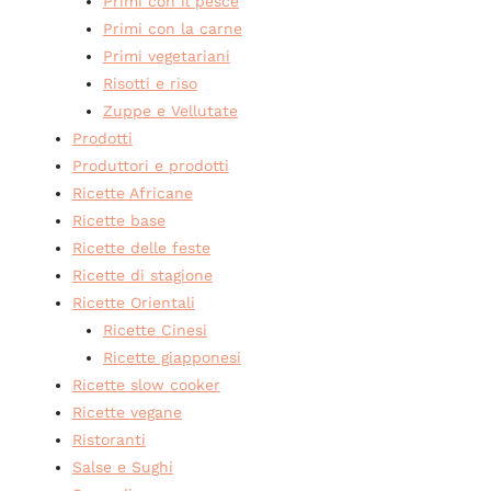
Primi con il pesce
Primi con la carne
Primi vegetariani
Risotti e riso
Zuppe e Vellutate
Prodotti
Produttori e prodotti
Ricette Africane
Ricette base
Ricette delle feste
Ricette di stagione
Ricette Orientali
Ricette Cinesi
Ricette giapponesi
Ricette slow cooker
Ricette vegane
Ristoranti
Salse e Sughi