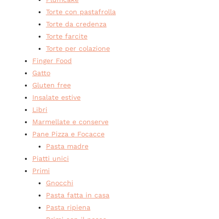
Torte con pastafrolla
Torte da credenza
Torte farcite
Torte per colazione
Finger Food
Gatto
Gluten free
Insalate estive
Libri
Marmellate e conserve
Pane Pizza e Focacce
Pasta madre
Piatti unici
Primi
Gnocchi
Pasta fatta in casa
Pasta ripiena