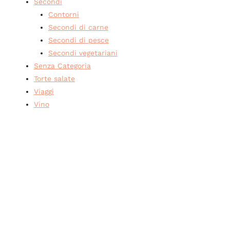
Secondi
Contorni
Secondi di carne
Secondi di pesce
Secondi vegetariani
Senza Categoria
Torte salate
Viaggi
Vino