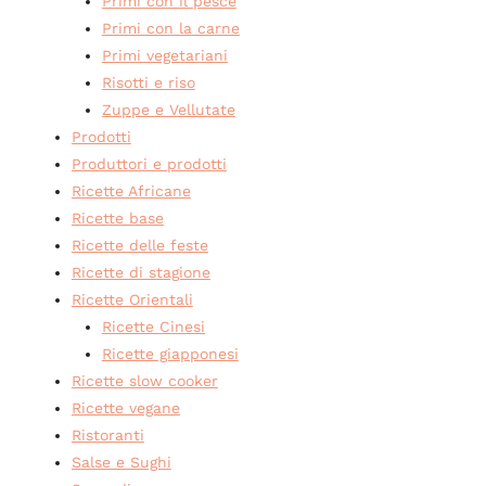
Primi con il pesce
Primi con la carne
Primi vegetariani
Risotti e riso
Zuppe e Vellutate
Prodotti
Produttori e prodotti
Ricette Africane
Ricette base
Ricette delle feste
Ricette di stagione
Ricette Orientali
Ricette Cinesi
Ricette giapponesi
Ricette slow cooker
Ricette vegane
Ristoranti
Salse e Sughi