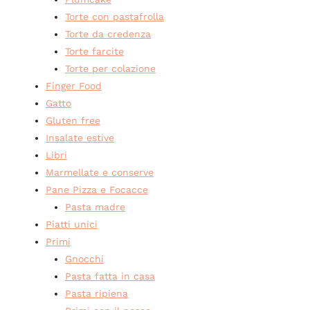
Torte con pastafrolla
Torte da credenza
Torte farcite
Torte per colazione
Finger Food
Gatto
Gluten free
Insalate estive
Libri
Marmellate e conserve
Pane Pizza e Focacce
Pasta madre
Piatti unici
Primi
Gnocchi
Pasta fatta in casa
Pasta ripiena