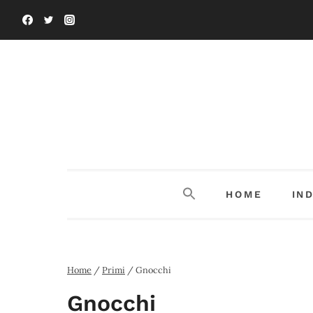
Salta
al
contenuto
HOME
IN
Home
/
Primi
/
Gnocchi
Gnocchi