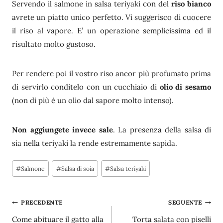
Servendo il salmone in salsa teriyaki con del
riso bianco
avrete un piatto unico perfetto. Vi suggerisco di cuocere
il riso al vapore. E’ un operazione semplicissima ed il
risultato molto gustoso.
Per rendere poi il vostro riso ancor più profumato prima
di servirlo conditelo con un cucchiaio di
olio di sesamo
(non di più è un olio dal sapore molto intenso).
Non aggiungete invece sale
. La presenza della salsa di
sia nella teriyaki la rende estremamente sapida.
Tag
#
Salmone
#
Salsa di soia
#
Salsa teriyaki
articolo:
Navigazione
PRECEDENTE
SEGUENTE
Come abituare il gatto alla
Torta salata con piselli
articoli