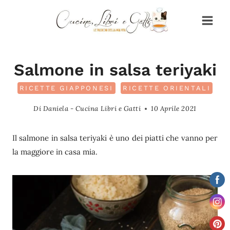
Salta
al
contenuto
Salmone in salsa teriyaki
RICETTE GIAPPONESI
RICETTE ORIENTALI
Di
Daniela - Cucina Libri e Gatti
10 Aprile 2021
Il salmone in salsa teriyaki è uno dei piatti che vanno per
la maggiore in casa mia.