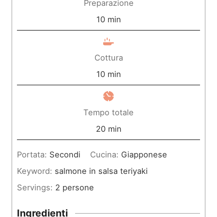
Preparazione
m
10
min
i
n
Cottura
u
m
10
min
t
i
i
n
Tempo totale
u
m
20
min
t
i
Portata:
Secondi
Cucina:
Giapponese
i
n
Keyword:
salmone in salsa teriyaki
u
Servings:
2
persone
t
i
Ingredienti