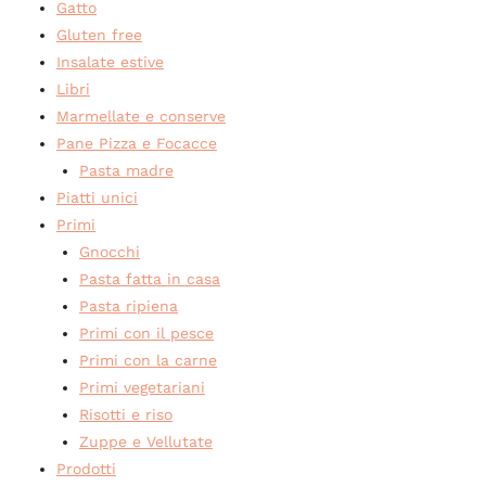
Gatto
Gluten free
Insalate estive
Libri
Marmellate e conserve
Pane Pizza e Focacce
Pasta madre
Piatti unici
Primi
Gnocchi
Pasta fatta in casa
Pasta ripiena
Primi con il pesce
Primi con la carne
Primi vegetariani
Risotti e riso
Zuppe e Vellutate
Prodotti