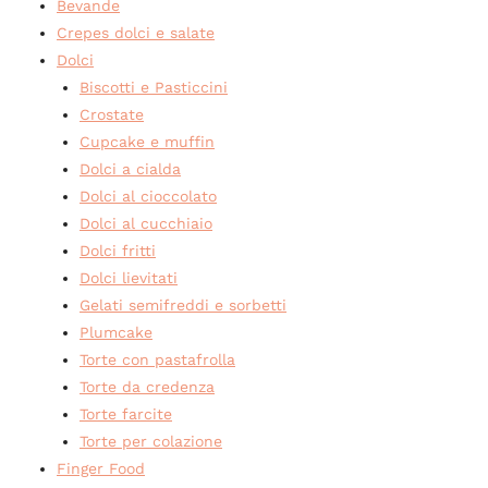
Bevande
Crepes dolci e salate
Dolci
Biscotti e Pasticcini
Crostate
Cupcake e muffin
Dolci a cialda
Dolci al cioccolato
Dolci al cucchiaio
Dolci fritti
Dolci lievitati
Gelati semifreddi e sorbetti
Plumcake
Torte con pastafrolla
Torte da credenza
Torte farcite
Torte per colazione
Finger Food