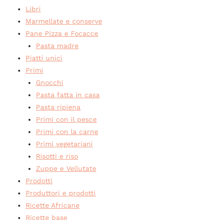
Libri
Marmellate e conserve
Pane Pizza e Focacce
Pasta madre
Piatti unici
Primi
Gnocchi
Pasta fatta in casa
Pasta ripiena
Primi con il pesce
Primi con la carne
Primi vegetariani
Risotti e riso
Zuppe e Vellutate
Prodotti
Produttori e prodotti
Ricette Africane
Ricette base