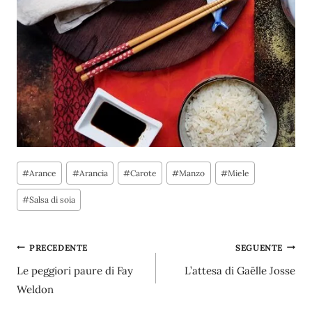
Tag
#
Arance
#
Arancia
#
Carote
#
Manzo
#
Miele
articolo:
#
Salsa di soia
Navigazione
PRECEDENTE
SEGUENTE
Le peggiori paure di Fay
L’attesa di Gaëlle Josse
articoli
Weldon