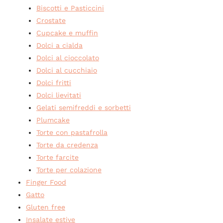
Biscotti e Pasticcini
Crostate
Cupcake e muffin
Dolci a cialda
Dolci al cioccolato
Dolci al cucchiaio
Dolci fritti
Dolci lievitati
Gelati semifreddi e sorbetti
Plumcake
Torte con pastafrolla
Torte da credenza
Torte farcite
Torte per colazione
Finger Food
Gatto
Gluten free
Insalate estive