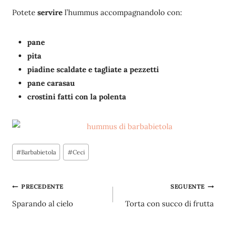
Potete
servire
l’hummus accompagnandolo con:
pane
pita
piadine scaldate e tagliate a pezzetti
pane carasau
crostini fatti con la polenta
Tag
#
Barbabietola
#
Ceci
articolo:
Navigazione
PRECEDENTE
SEGUENTE
Sparando al cielo
Torta con succo di frutta
articoli