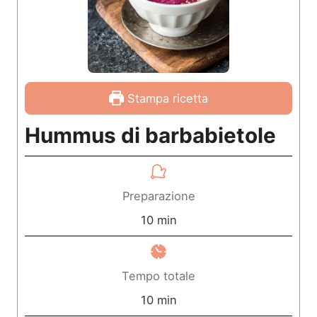
Stampa ricetta
Hummus di barbabietole
Preparazione
m
10
min
i
n
Tempo totale
u
m
10
min
t