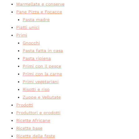
Marmellate e conserve
Pane Pizza e Focacce
Pasta madre
Piatti unici
Primi
Gnocchi
Pasta fatta in casa
Pasta ripiena
Primi con il pesce
Primi con la carne
Primi vegetariani
Risotti e riso
Zuppe e Vellutate
Prodotti
Produttori e prodotti
Ricette Africane
Ricette base
Ricette delle feste