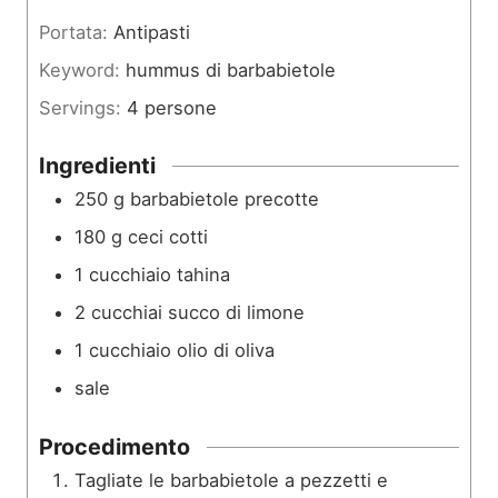
i
Portata:
Antipasti
i
n
Keyword:
hummus di barbabietole
u
Servings:
4
persone
t
i
Ingredienti
250
g
barbabietole precotte
180
g
ceci cotti
1
cucchiaio
tahina
2
cucchiai
succo di limone
1
cucchiaio
olio di oliva
sale
Procedimento
Tagliate le barbabietole a pezzetti e