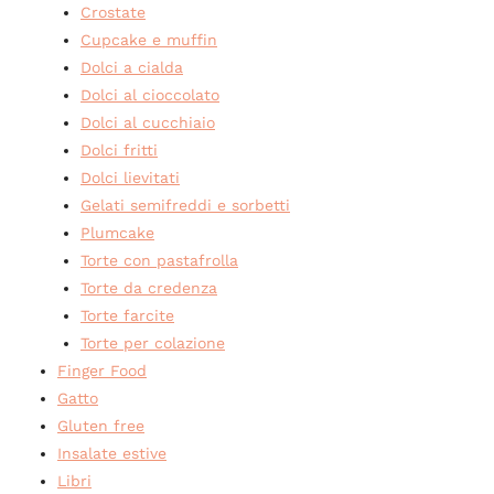
Crostate
Cupcake e muffin
Dolci a cialda
Dolci al cioccolato
Dolci al cucchiaio
Dolci fritti
Dolci lievitati
Gelati semifreddi e sorbetti
Plumcake
Torte con pastafrolla
Torte da credenza
Torte farcite
Torte per colazione
Finger Food
Gatto
Gluten free
Insalate estive
Libri