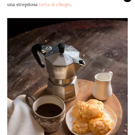
una strepitosa
torta di ciliegie
.