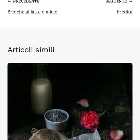
Navigazione
PRECEDENTE
SEGUENTE
Brioche al latte e miele
Eredità
articoli
Articoli simili