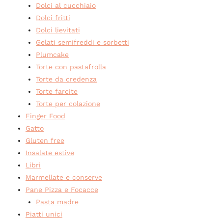
Dolci al cucchiaio
Dolci fritti
Dolci lievitati
Gelati semifreddi e sorbetti
Plumcake
Torte con pastafrolla
Torte da credenza
Torte farcite
Torte per colazione
Finger Food
Gatto
Gluten free
Insalate estive
Libri
Marmellate e conserve
Pane Pizza e Focacce
Pasta madre
Piatti unici