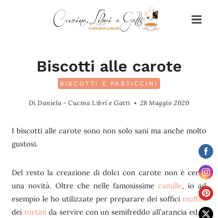
Salta
al
contenuto
Biscotti alle carote
BISCOTTI E PASTICCINI
Di
Daniela - Cucina Libri e Gatti
28 Maggio 2020
I biscotti alle carote sono non solo sani ma anche molto
gustosi.
Del resto la creazione di dolci con carote non è certo
una novità. Oltre che nelle famosissime
camille
, io ad
esempio le ho utilizzate per preparare dei soffici
muffin,
dei
tortini
da servire con un semifreddo all’arancia ed in