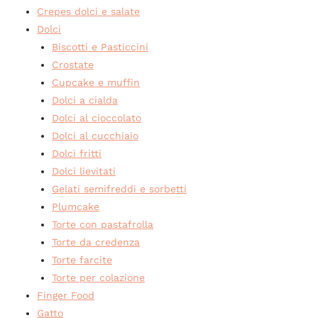
Crepes dolci e salate
Dolci
Biscotti e Pasticcini
Crostate
Cupcake e muffin
Dolci a cialda
Dolci al cioccolato
Dolci al cucchiaio
Dolci fritti
Dolci lievitati
Gelati semifreddi e sorbetti
Plumcake
Torte con pastafrolla
Torte da credenza
Torte farcite
Torte per colazione
Finger Food
Gatto