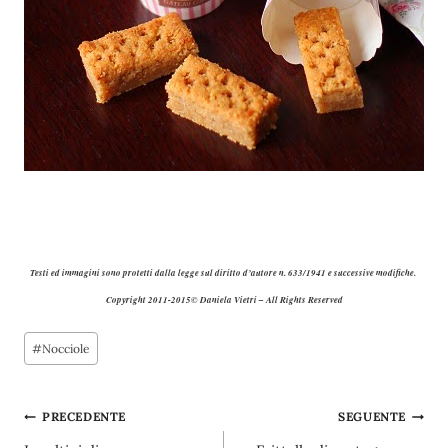
Testi ed immagini sono protetti dalla legge sul diritto d’autore n. 633/1941 e successive modifiche.
Copyright 2011-2015© Daniela Vietri – All Rights Reserved
Tag
#
Nocciole
articolo:
Navigazione
PRECEDENTE
SEGUENTE