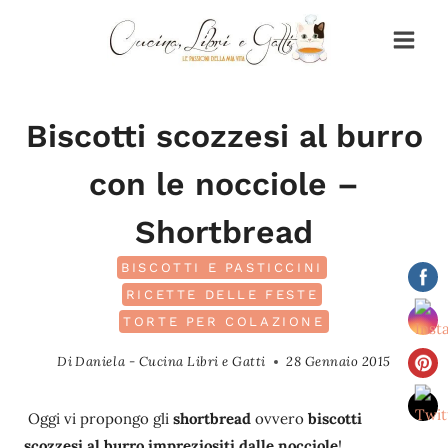
Salta
al
contenuto
Biscotti scozzesi al burro
con le nocciole –
Shortbread
BISCOTTI E PASTICCINI
RICETTE DELLE FESTE
TORTE PER COLAZIONE
Di
Daniela - Cucina Libri e Gatti
28 Gennaio 2015
Oggi vi propongo gli
shortbread
ovvero
biscotti
scozzesi al burro impreziositi dalle nocciole
!