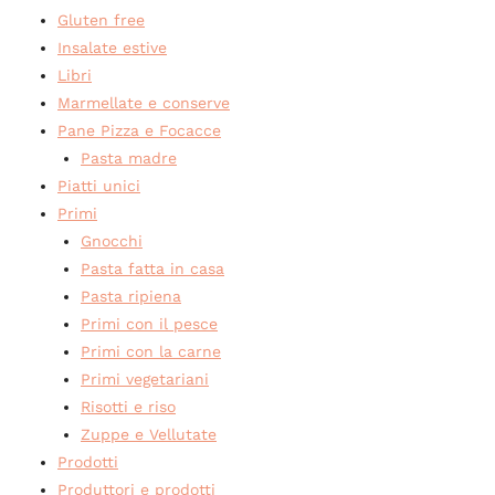
Gluten free
Insalate estive
Libri
Marmellate e conserve
Pane Pizza e Focacce
Pasta madre
Piatti unici
Primi
Gnocchi
Pasta fatta in casa
Pasta ripiena
Primi con il pesce
Primi con la carne
Primi vegetariani
Risotti e riso
Zuppe e Vellutate
Prodotti
Produttori e prodotti