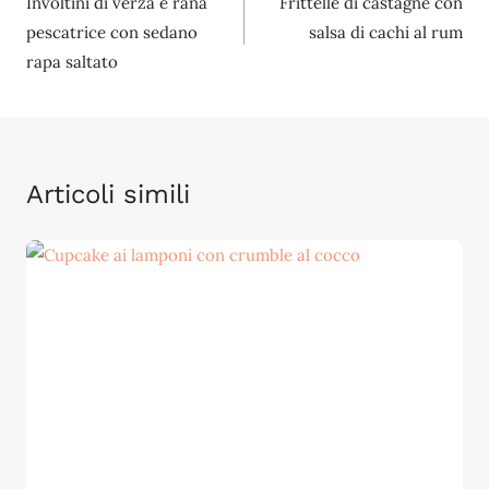
Involtini di verza e rana
Frittelle di castagne con
articoli
pescatrice con sedano
salsa di cachi al rum
rapa saltato
Articoli simili