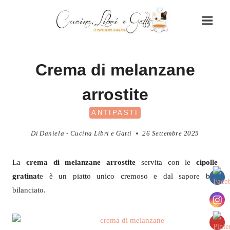
Salta
al
contenuto
Crema di melanzane
arrostite
ANTIPASTI
Di
Daniela - Cucina Libri e Gatti
26 Settembre 2025
La
crema di melanzane arrostite
servita con le
cipolle
gratinat
e è un piatto unico cremoso e dal sapore ben
bilanciato.