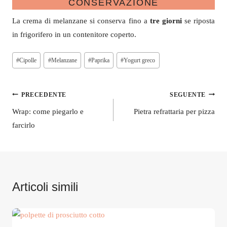
CONSERVAZIONE
La crema di melanzane si conserva fino a
tre giorni
se riposta
in frigorifero in un contenitore coperto.
Tag
#
Cipolle
#
Melanzane
#
Paprika
#
Yogurt greco
articolo:
Navigazione
PRECEDENTE
SEGUENTE
articoli
Wrap: come piegarlo e
Pietra refrattaria per pizza
farcirlo
Articoli simili