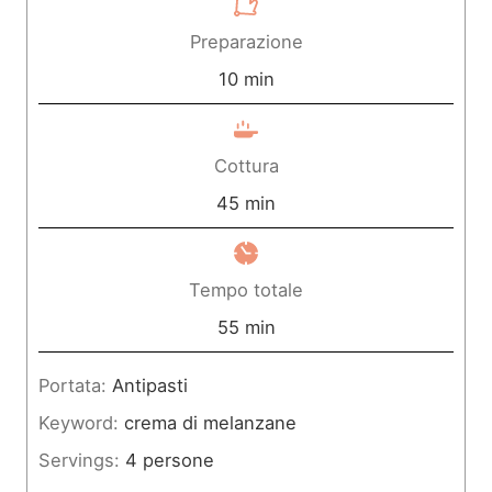
Preparazione
m
10
min
i
n
Cottura
u
m
45
min
t
i
i
n
Tempo totale
u
m
55
min
t
i
Portata:
Antipasti
i
n
Keyword:
crema di melanzane
u
Servings:
4
persone
t