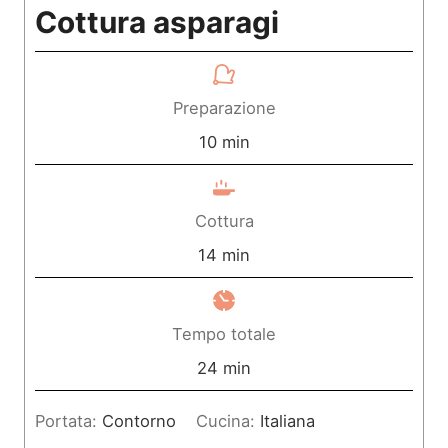
Cottura asparagi
Preparazione
m
10
min
i
n
Cottura
u
m
14
min
t
i
i
n
Tempo totale
u
m
24
min
t
i
Portata:
Contorno
Cucina:
Italiana
i
n