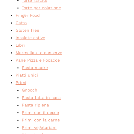
Torte farcite
Torte per colazione
Finger Food
Gatto
Gluten free
Insalate estive
Libri
Marmellate e conserve
Pane Pizza e Focacce
Pasta madre
Piatti unici
Primi
Gnocchi
Pasta fatta in casa
Pasta ripiena
Primi con il pesce
Primi con la carne
Primi vegetariani