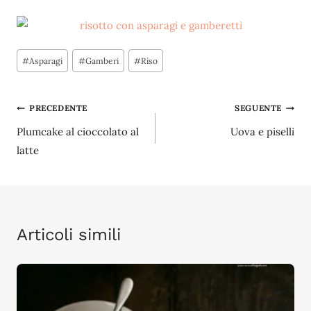
Tag
#
Asparagi
#
Gamberi
#
Riso
articolo:
Navigazione
PRECEDENTE
SEGUENTE
Plumcake al cioccolato al
Uova e piselli
articoli
latte
Articoli simili