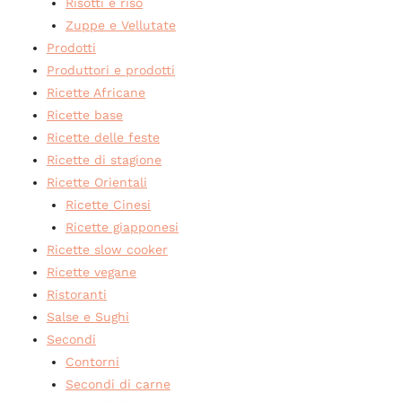
Risotti e riso
Zuppe e Vellutate
Prodotti
Produttori e prodotti
Ricette Africane
Ricette base
Ricette delle feste
Ricette di stagione
Ricette Orientali
Ricette Cinesi
Ricette giapponesi
Ricette slow cooker
Ricette vegane
Ristoranti
Salse e Sughi
Secondi
Contorni
Secondi di carne