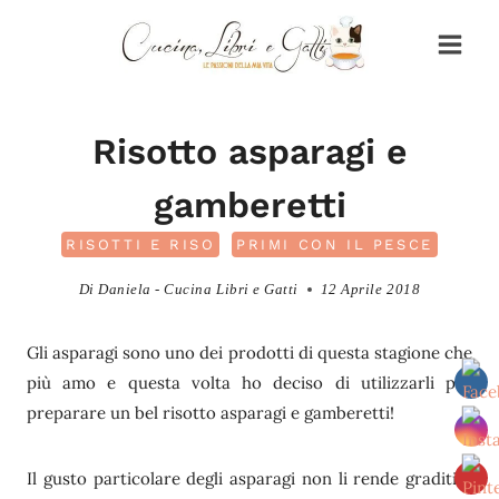
Salta
al
contenuto
Risotto asparagi e
gamberetti
RISOTTI E RISO
PRIMI CON IL PESCE
Di
Daniela - Cucina Libri e Gatti
12 Aprile 2018
Gli asparagi sono uno dei prodotti di questa stagione che
più amo e questa volta ho deciso di utilizzarli per
preparare un bel risotto asparagi e gamberetti!
Il gusto particolare degli asparagi non li rende graditi a