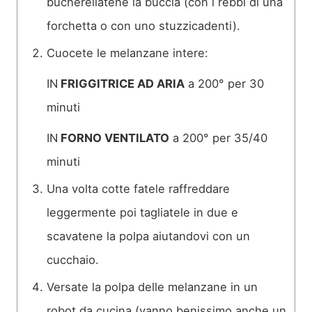
bucherellatene la buccia (con i rebbi di una
forchetta o con uno stuzzicadenti).
Cuocete le melanzane intere:
IN
FRIGGITRICE AD ARIA
a 200° per 30
minuti
IN
FORNO VENTILATO
a 200° per 35/40
minuti
Una volta cotte fatele raffreddare
leggermente poi tagliatele in due e
scavatene la polpa aiutandovi con un
cucchaio.
Versate la polpa delle melanzane in un
robot da cucina (vanno benissimo anche un