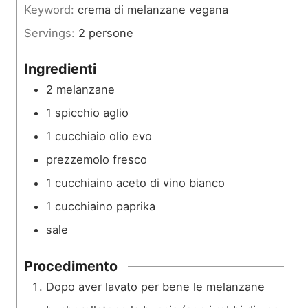
Keyword:
crema di melanzane vegana
u
Servings:
2
persone
t
i
Ingredienti
2
melanzane
1
spicchio
aglio
1
cucchiaio
olio evo
prezzemolo fresco
1
cucchiaino
aceto di vino bianco
1
cucchiaino
paprika
sale
Procedimento
Dopo aver lavato per bene le melanzane