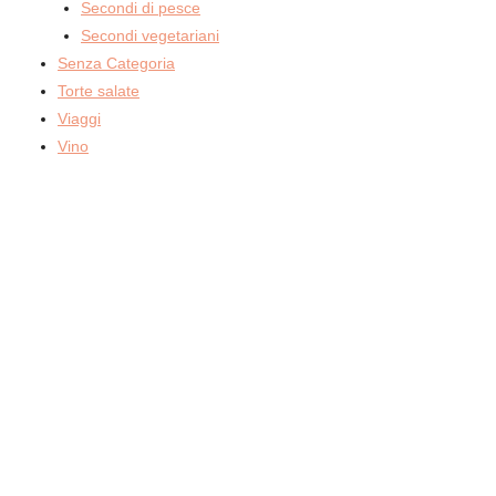
Secondi di pesce
Secondi vegetariani
Senza Categoria
Torte salate
Viaggi
Vino
© 2026 CUCINA, LIBRI E GATTI · DESIGNED
BY DIGITALSTYLIST