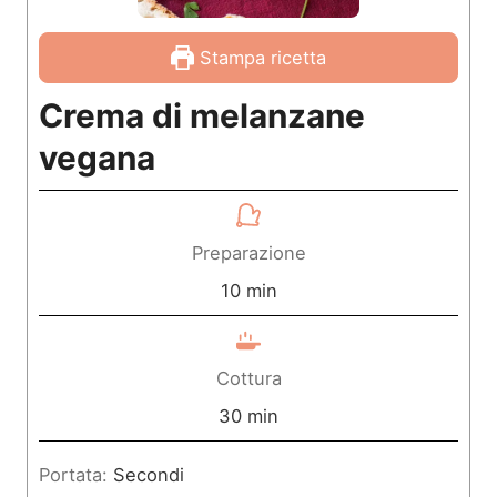
Stampa ricetta
Crema di melanzane
vegana
Preparazione
m
10
min
i
n
Cottura
u
m
30
min
t
i
Portata:
Secondi
i
n