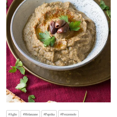
Tag
#
Aglio
#
Melanzane
#
Paprika
#
Prezzemolo