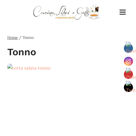
Salta
al
contenuto
Home
/
Tonno
Tonno