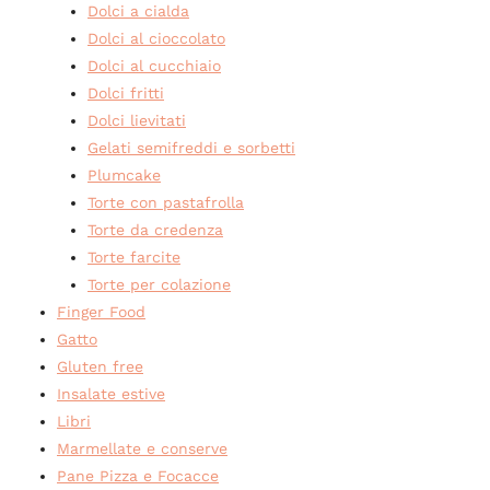
Dolci a cialda
Dolci al cioccolato
Dolci al cucchiaio
Dolci fritti
Dolci lievitati
Gelati semifreddi e sorbetti
Plumcake
Torte con pastafrolla
Torte da credenza
Torte farcite
Torte per colazione
Finger Food
Gatto
Gluten free
Insalate estive
Libri
Marmellate e conserve
Pane Pizza e Focacce