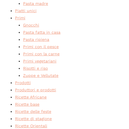
Pasta madre
Piatti unici
Primi
Gnocchi
Pasta fatta in casa
Pasta ripiena
Primi con il pesce
Primi con la carne
Primi vegetariani
Risotti e riso
Zuppe e Vellutate
Prodotti
Produttori e prodotti
Ricette Africane
Ricette base
Ricette delle feste
Ricette di stagione
Ricette Orientali