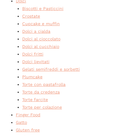
Dolci
Biscotti e Pasticcini
Crostate
Cupcake e muffin
Dolci a cialda
Dolci al cioccolato
Dolci al cucchiaio
Dolci fritti
Dolci lievitati
Gelati semifreddi e sorbetti
Plumcake
Torte con pastafrolla
Torte da credenza
Torte farcite
Torte per colazione
Finger Food
Gatto
Gluten free