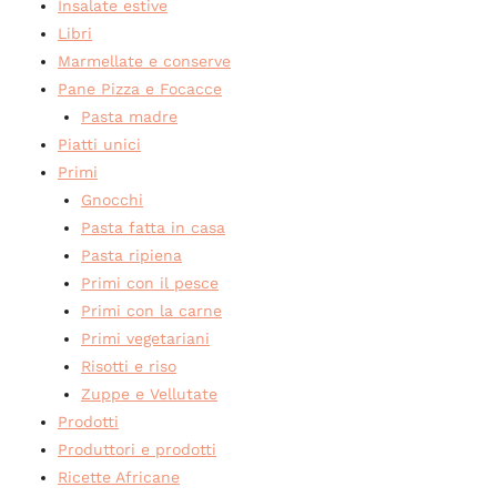
Insalate estive
Libri
Marmellate e conserve
Pane Pizza e Focacce
Pasta madre
Piatti unici
Primi
Gnocchi
Pasta fatta in casa
Pasta ripiena
Primi con il pesce
Primi con la carne
Primi vegetariani
Risotti e riso
Zuppe e Vellutate
Prodotti
Produttori e prodotti
Ricette Africane