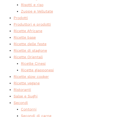
Risotti e riso
Zuppe e Vellutate
Prodotti
Produttori e prodotti
Ricette Africane
Ricette base
Ricette delle feste
Ricette di stagione
Ricette Orientali
Ricette Cinesi
Ricette giapponesi
Ricette slow cooker
Ricette vegane
Ristoranti
Salse e Sughi
Secondi
Contorni
Secondi di carne