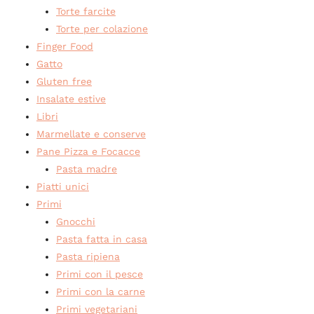
Torte farcite
Torte per colazione
Finger Food
Gatto
Gluten free
Insalate estive
Libri
Marmellate e conserve
Pane Pizza e Focacce
Pasta madre
Piatti unici
Primi
Gnocchi
Pasta fatta in casa
Pasta ripiena
Primi con il pesce
Primi con la carne
Primi vegetariani