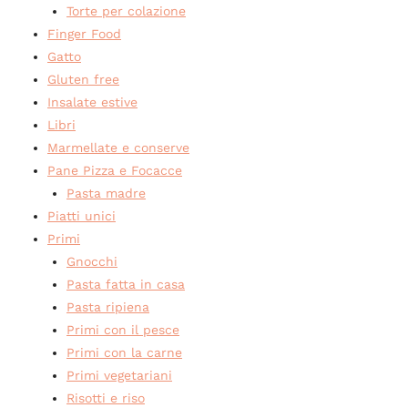
Torte per colazione
Finger Food
Gatto
Gluten free
Insalate estive
Libri
Marmellate e conserve
Pane Pizza e Focacce
Pasta madre
Piatti unici
Primi
Gnocchi
Pasta fatta in casa
Pasta ripiena
Primi con il pesce
Primi con la carne
Primi vegetariani
Risotti e riso