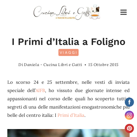
Salta
al
contenuto
I Primi d’Italia a Foligno
VIAGGI
Di
Daniela - Cucina Libri e Gatti
15 Ottobre 2015
Lo scorso 24 e 25 settembre, nelle vesti di inviata
speciale dell’
AIFB
, ho vissuto due giornate intense ed
appassionanti nel corso delle quali ho scoperto tutti i
segreti di una delle manifestazioni enogastronomiche più
belle del centro italia: I
Primi d’Italia
.