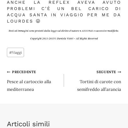
ANCHE LA REFLEX AVEVA AVUTO
PROBLEMI C’È UN BEL CARICO DI
ACQUA SANTA IN VIAGGIO PER ME DA
LOURDES 😛
Testi ed immagini sono protetti dalla legge sul diritto d’autore n. 633/1941 e successive modifiche.
Copyright 2011-2015© Daniela Vietri – All Rights Reserved
Tag
#
Viaggi
articolo:
Navigazione
PRECEDENTE
SEGUENTE
Pesce al cartoccio alla
Tortini di carote con
articoli
mediterranea
semifreddo all’arancia
Articoli simili