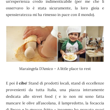
un’esperienza credo indimenticabile (per me che li
osservavo lo è stata sicuramente, la loro gioia e
spensieratezza mi ha rimesso in pace con il mondo).
Maraingela D’Amico – A little place to rest
E poi il
cibo
! Stand di prodotti locali, stand di eccellenze
provenienti da tutta Italia, una piazza interamente
dedicata allo street food ( e io non mi sono fatta
mancare le olive all’ascolana, il lampredotto, la focaccia
di Recco e lo gnocco fritto – insomma ho provato quasi