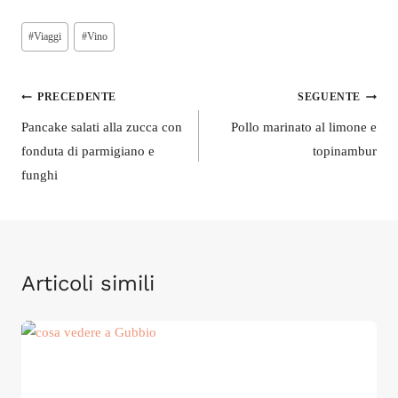
Tag
#
Viaggi
#
Vino
articolo:
Navigazione
PRECEDENTE
SEGUENTE
articoli
Pancake salati alla zucca con
Pollo marinato al limone e
fonduta di parmigiano e
topinambur
funghi
Articoli simili