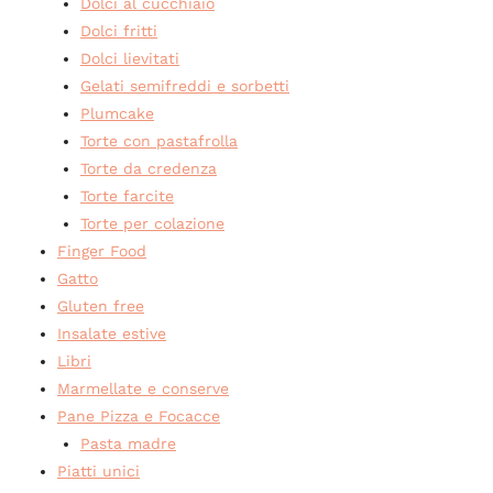
Dolci al cucchiaio
Dolci fritti
Dolci lievitati
Gelati semifreddi e sorbetti
Plumcake
Torte con pastafrolla
Torte da credenza
Torte farcite
Torte per colazione
Finger Food
Gatto
Gluten free
Insalate estive
Libri
Marmellate e conserve
Pane Pizza e Focacce
Pasta madre
Piatti unici