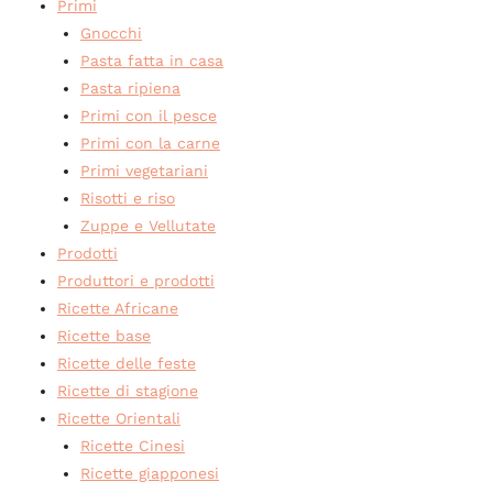
Primi
Gnocchi
Pasta fatta in casa
Pasta ripiena
Primi con il pesce
Primi con la carne
Primi vegetariani
Risotti e riso
Zuppe e Vellutate
Prodotti
Produttori e prodotti
Ricette Africane
Ricette base
Ricette delle feste
Ricette di stagione
Ricette Orientali
Ricette Cinesi
Ricette giapponesi