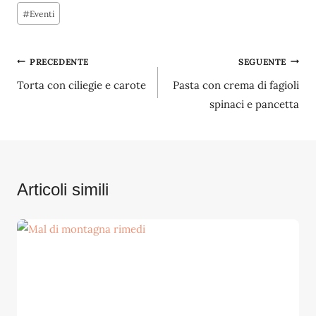
Tag
#
Eventi
articolo:
Navigazione
PRECEDENTE
SEGUENTE
Torta con ciliegie e carote
Pasta con crema di fagioli
articoli
spinaci e pancetta
Articoli simili