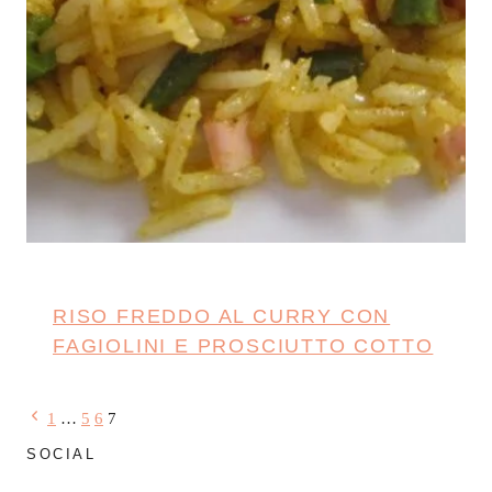
RISO FREDDO AL CURRY CON
FAGIOLINI E PROSCIUTTO COTTO
Navigazione
Pagina
1
…
5
6
7
Precedente
SOCIAL
pagina