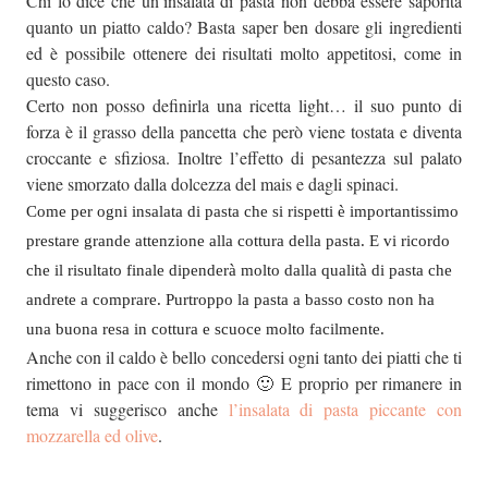
Chi lo dice che un’insalata di pasta non debba essere saporita
quanto un piatto caldo? Basta saper ben dosare gli ingredienti
ed è possibile ottenere dei risultati molto appetitosi, come in
questo caso.
Certo non posso definirla una ricetta light… il suo punto di
forza è il grasso della pancetta che però viene tostata e diventa
croccante e sfiziosa. Inoltre l’effetto di pesantezza sul palato
viene smorzato dalla dolcezza del mais e dagli spinaci.
Come per ogni insalata di pasta che si rispetti è importantissimo
prestare grande attenzione alla cottura della pasta. E vi ricordo
che il risultato finale dipenderà molto dalla qualità di pasta che
andrete a comprare. Purtroppo la pasta a basso costo non ha
una buona resa in cottura e scuoce molto facilmente.
Anche con il caldo è bello concedersi ogni tanto dei piatti che ti
rimettono in pace con il mondo 🙂 E proprio per rimanere in
tema vi suggerisco anche
l’insalata di pasta piccante con
mozzarella ed olive
.