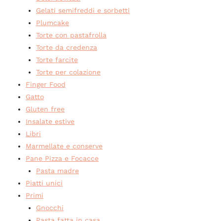
Gelati semifreddi e sorbetti
Plumcake
Torte con pastafrolla
Torte da credenza
Torte farcite
Torte per colazione
Finger Food
Gatto
Gluten free
Insalate estive
Libri
Marmellate e conserve
Pane Pizza e Focacce
Pasta madre
Piatti unici
Primi
Gnocchi
Pasta fatta in casa