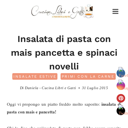
Salta
al
contenuto
Insalata di pasta con
mais pancetta e spinaci
novelli
INSALATE ESTIVE
PRIMI CON LA CARNE
Di
Daniela - Cucina Libri e Gatti
31 Luglio 2015
insalata di
Oggi vi propongo un piatto freddo molto saporito:
pasta con mais e pancetta!