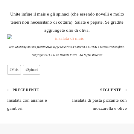
Unite infine il mais e gli spinaci (che essendo novelli e molto
teneri non necessitano di cottura). Salate e pepate. Se gradite
aggiungete olio di oliva.
Testi ed immagini sono protetti dalla legge sul diritto d’autore n. 633/1941 e successive modifiche.
Copyright 2011-2015© Daniela Vietri – All Rights Reserved
Tag
#
Mais
#
Spinaci
articolo:
Navigazione
PRECEDENTE
SEGUENTE
articoli
Insalata con ananas e
Insalata di pasta piccante con
gamberi
mozzarella e olive