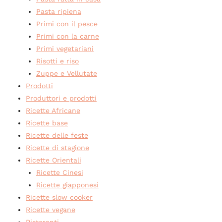
Pasta ripiena
Primi con il pesce
Primi con la carne
Primi vegetariani
Risotti e riso
Zuppe e Vellutate
Prodotti
Produttori e prodotti
Ricette Africane
Ricette base
Ricette delle feste
Ricette di stagione
Ricette Orientali
Ricette Cinesi
Ricette giapponesi
Ricette slow cooker
Ricette vegane
Ristoranti