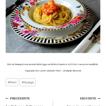
Testi ed immagini sono protetti dalla legge sul diritto d’autore n. 633/1941 e successive modifiche.
Copyright 2011-2016© Daniela Vietri – All Rights Reserved
Tag
#
Porri
#
Scampi
articolo:
Navigazione
PRECEDENTE
SEGUENTE