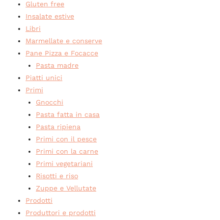
Gluten free
Insalate estive
Libri
Marmellate e conserve
Pane Pizza e Focacce
Pasta madre
Piatti unici
Primi
Gnocchi
Pasta fatta in casa
Pasta ripiena
Primi con il pesce
Primi con la carne
Primi vegetariani
Risotti e riso
Zuppe e Vellutate
Prodotti
Produttori e prodotti