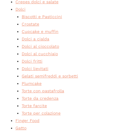
Crepes dolci e salate
Dolci
Biscotti e Pasticcini
Crostate
Cupcake e muffin
Dolci a cialda
Dolci al cioccolato
Dolci al cucchiaio
Dolci fritti
Dolci lievitati
Gelati semifreddi e sorbetti
Plumcake
Torte con pastafrolla
Torte da credenza
Torte farcite
Torte per colazione
Finger Food
Gatto