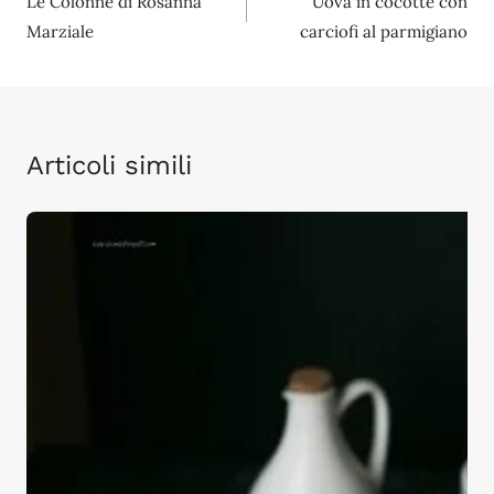
Le Colonne di Rosanna
Uova in cocotte con
articoli
Marziale
carciofi al parmigiano
Articoli simili