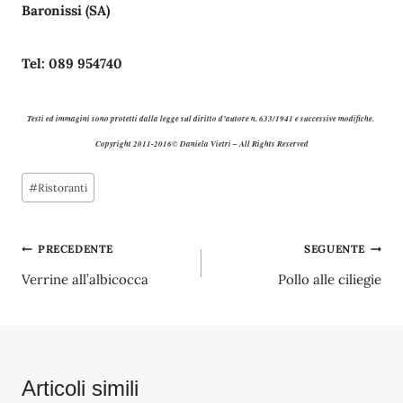
Baronissi (SA)
Tel: 089 954740
Testi ed immagini sono protetti dalla legge sul diritto d’autore n. 633/1941 e successive modifiche.
Copyright 2011-2016© Daniela Vietri – All Rights Reserved
Tag
#
Ristoranti
articolo:
Navigazione
PRECEDENTE
SEGUENTE
Verrine all’albicocca
Pollo alle ciliegie
articoli
Articoli simili