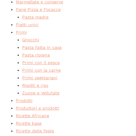
Marmellate e conserve
Pane Pizza e Focacce
Pasta madre
Piatti unici
Primi
Gnocchi
Pasta fatta in casa
Pasta ripiena
Primi con il pesce
Primi con la carne
Primi vegetariani
Risotti e riso
Zuppe e Vellutate
Prodotti
Produttori e prodotti
Ricette Africane
Ricette base
Ricette delle feste