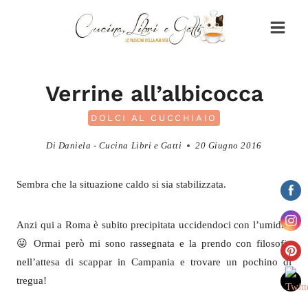
Salta
al
contenuto
Verrine all’albicocca
DOLCI AL CUCCHIAIO
Di
Daniela - Cucina Libri e Gatti
20 Giugno 2016
Sembra che la situazione caldo si sia stabilizzata.
Anzi qui a Roma è subito precipitata uccidendoci con l’umidità
😛 Ormai però mi sono rassegnata e la prendo con filosofia
nell’attesa di scappar in Campania e trovare un pochino di
tregua!