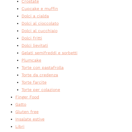
Crostate
Cupcake e muffin
Dolci a cialda
Dolci al cioccolato
Dolci al cucchiaio
Dolci fritti
Dolci lievitati
Gelati semifreddi e sorbetti
Plumcake
Torte con pastafrolla
Torte da credenza
Torte farcite
Torte per colazione
Finger Food
Gatto
Gluten free
Insalate estive
Libri