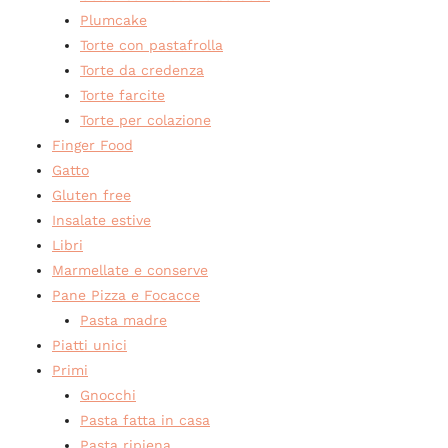
Plumcake
Torte con pastafrolla
Torte da credenza
Torte farcite
Torte per colazione
Finger Food
Gatto
Gluten free
Insalate estive
Libri
Marmellate e conserve
Pane Pizza e Focacce
Pasta madre
Piatti unici
Primi
Gnocchi
Pasta fatta in casa
Pasta ripiena