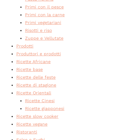
Primi con il pesce
Primi con la carne
Primi vegetariani
Risotti e riso
Zuppe e Vellutate
Prodotti
Produttori e prodotti
Ricette Africane
Ricette base
Ricette delle feste
Ricette di stagione
Ricette Orientali
Ricette Cinesi
Ricette giapponesi
Ricette slow cooker
Ricette vegane
Ristoranti
Salse e Sughi