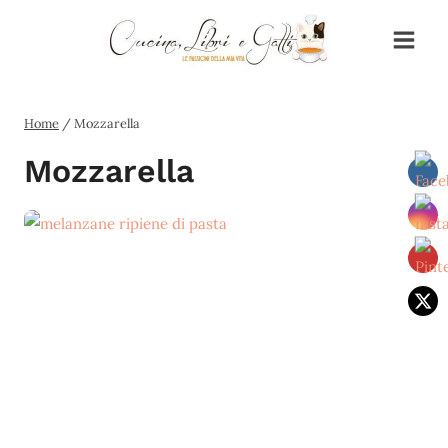
Salta
al
contenuto
Home
/
Mozzarella
Mozzarella