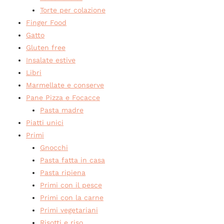
Torte per colazione
Finger Food
Gatto
Gluten free
Insalate estive
Libri
Marmellate e conserve
Pane Pizza e Focacce
Pasta madre
Piatti unici
Primi
Gnocchi
Pasta fatta in casa
Pasta ripiena
Primi con il pesce
Primi con la carne
Primi vegetariani
Risotti e riso