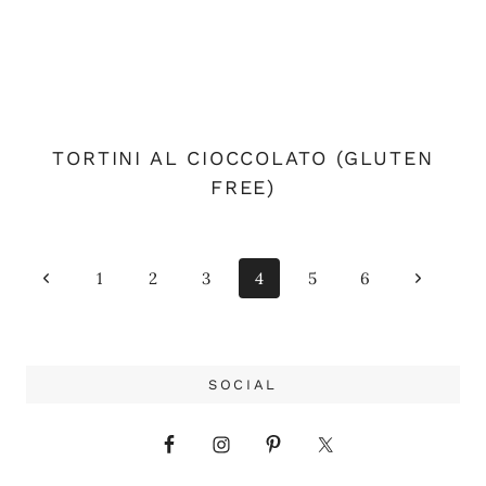
TORTINI AL CIOCCOLATO (GLUTEN
FREE)
Navigazione
Pagina
Pagina
1
2
3
4
5
6
pagina
Precedente
successiv
SOCIAL