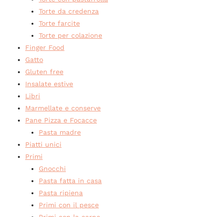
Torte da credenza
Torte farcite
Torte per colazione
Finger Food
Gatto
Gluten free
Insalate estive
Libri
Marmellate e conserve
Pane Pizza e Focacce
Pasta madre
Piatti unici
Primi
Gnocchi
Pasta fatta in casa
Pasta ripiena
Primi con il pesce
Primi con la carne