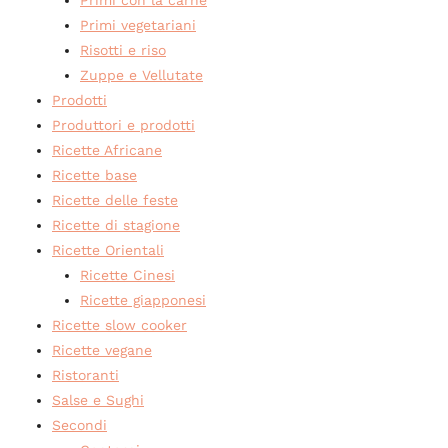
Primi vegetariani
Risotti e riso
Zuppe e Vellutate
Prodotti
Produttori e prodotti
Ricette Africane
Ricette base
Ricette delle feste
Ricette di stagione
Ricette Orientali
Ricette Cinesi
Ricette giapponesi
Ricette slow cooker
Ricette vegane
Ristoranti
Salse e Sughi
Secondi