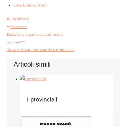
Casa Editrice Nord
Tag
#
Libri
#
Nord
Navigazione
articolo:
Precedente
Pasta fave e pancetta con ricotta
articoli
Seguente
Torta salata tonno scarola e primo sale
Articoli simili
I provinciali