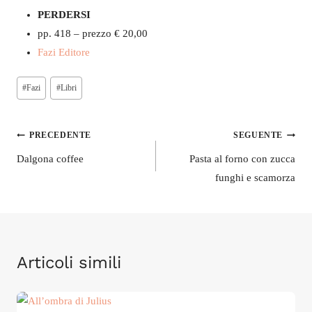
PERDERSI
pp. 418 – prezzo € 20,00
Fazi Editore
Tag
#
Fazi
#
Libri
articolo:
Navigazione
PRECEDENTE
SEGUENTE
articoli
Dalgona coffee
Pasta al forno con zucca
funghi e scamorza
Articoli simili