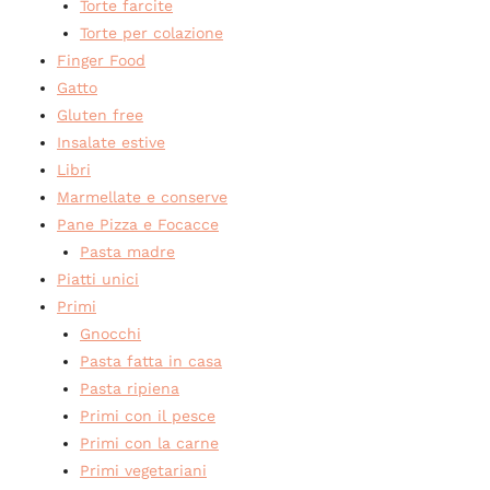
Torte farcite
Torte per colazione
Finger Food
Gatto
Gluten free
Insalate estive
Libri
Marmellate e conserve
Pane Pizza e Focacce
Pasta madre
Piatti unici
Primi
Gnocchi
Pasta fatta in casa
Pasta ripiena
Primi con il pesce
Primi con la carne
Primi vegetariani