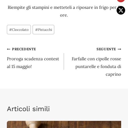
Riempite gli stampini e metteteli a riposare in frigo per 6
ore.
Tag
#
Cioccolato
#
Pistacchi
articolo:
Navigazione
PRECEDENTE
SEGUENTE
Proroga scadenza contest
Farfalle con cipolle rosse
articoli
al 15 maggio!
puntarelle e fonduta di
caprino
Articoli simili