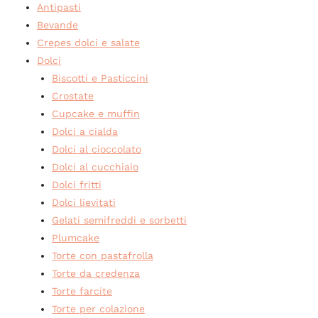
Antipasti
Bevande
Crepes dolci e salate
Dolci
Biscotti e Pasticcini
Crostate
Cupcake e muffin
Dolci a cialda
Dolci al cioccolato
Dolci al cucchiaio
Dolci fritti
Dolci lievitati
Gelati semifreddi e sorbetti
Plumcake
Torte con pastafrolla
Torte da credenza
Torte farcite
Torte per colazione