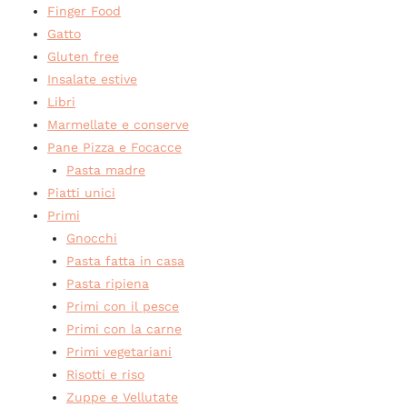
Finger Food
Gatto
Gluten free
Insalate estive
Libri
Marmellate e conserve
Pane Pizza e Focacce
Pasta madre
Piatti unici
Primi
Gnocchi
Pasta fatta in casa
Pasta ripiena
Primi con il pesce
Primi con la carne
Primi vegetariani
Risotti e riso
Zuppe e Vellutate