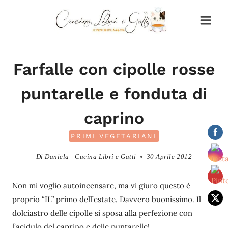
Salta
al
contenuto
Farfalle con cipolle rosse
puntarelle e fonduta di
caprino
PRIMI VEGETARIANI
Di
Daniela - Cucina Libri e Gatti
30 Aprile 2012
Non mi voglio autoincensare, ma vi giuro questo è
proprio “IL” primo dell’estate. Davvero buonissimo. Il
dolciastro delle cipolle si sposa alla perfezione con
l’acidulo del caprino e delle puntarelle!