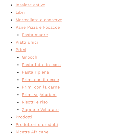
Insalate estive
Libri
Marmellate e conserve
Pane Pizza e Focacce
Pasta madre
Piatti unici
Primi
Gnocchi
Pasta fatta in casa
Pasta ripiena
Primi con il pesce
Primi con la carne
Primi vegetariani
Risotti e riso
Zuppe e Vellutate
Prodotti
Produttori e prodotti
Ricette Africane