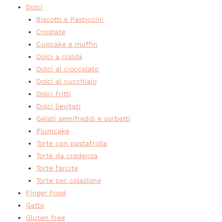
Dolci
Biscotti e Pasticcini
Crostate
Cupcake e muffin
Dolci a cialda
Dolci al cioccolato
Dolci al cucchiaio
Dolci fritti
Dolci lievitati
Gelati semifreddi e sorbetti
Plumcake
Torte con pastafrolla
Torte da credenza
Torte farcite
Torte per colazione
Finger Food
Gatto
Gluten free