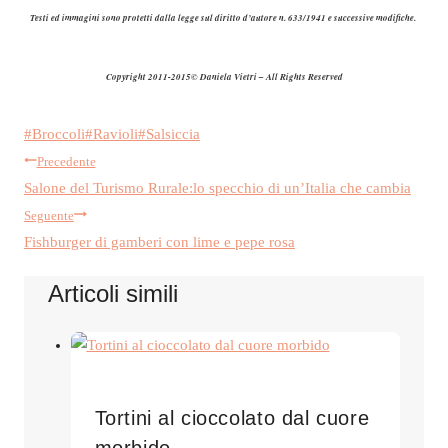
Testi ed immagini sono protetti dalla legge sul diritto d’autore n. 633/1941 e successive modifiche.
Copyright 2011-2015© Daniela Vietri – All Rights Reserved
Tag
#
Broccoli
#
Ravioli
#
Salsiccia
Navigazione
articolo:
Precedente
Salone del Turismo Rurale:lo specchio di un’Italia che cambia
articoli
Seguente
Fishburger di gamberi con lime e pepe rosa
Articoli simili
Tortini al cioccolato dal cuore
morbido