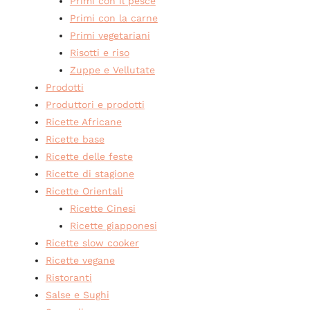
Primi con il pesce
Primi con la carne
Primi vegetariani
Risotti e riso
Zuppe e Vellutate
Prodotti
Produttori e prodotti
Ricette Africane
Ricette base
Ricette delle feste
Ricette di stagione
Ricette Orientali
Ricette Cinesi
Ricette giapponesi
Ricette slow cooker
Ricette vegane
Ristoranti
Salse e Sughi