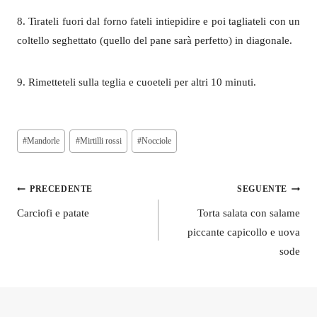
8. Tirateli fuori dal forno fateli intiepidire e poi tagliateli con un
coltello seghettato (quello del pane sarà perfetto) in diagonale.
9. Rimetteteli sulla teglia e cuoeteli per altri 10 minuti.
Tag
#
Mandorle
#
Mirtilli rossi
#
Nocciole
articolo:
Navigazione
PRECEDENTE
SEGUENTE
articoli
Carciofi e patate
Torta salata con salame
piccante capicollo e uova
sode