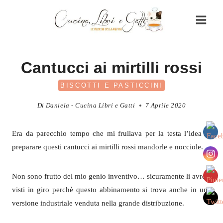
Salta
al
contenuto
Cantucci ai mirtilli rossi
BISCOTTI E PASTICCINI
Di
Daniela - Cucina Libri e Gatti
7 Aprile 2020
Era da parecchio tempo che mi frullava per la testa l’idea di
preparare questi cantucci ai mirtilli rossi mandorle e nocciole.
Non sono frutto del mio genio inventivo… sicuramente li avrete
visti in giro perchè questo abbinamento si trova anche in una
versione industriale venduta nella grande distribuzione.