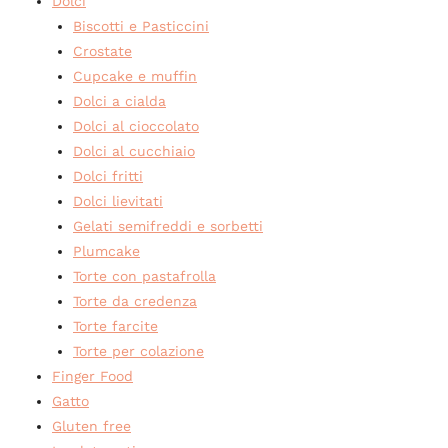
Dolci
Biscotti e Pasticcini
Crostate
Cupcake e muffin
Dolci a cialda
Dolci al cioccolato
Dolci al cucchiaio
Dolci fritti
Dolci lievitati
Gelati semifreddi e sorbetti
Plumcake
Torte con pastafrolla
Torte da credenza
Torte farcite
Torte per colazione
Finger Food
Gatto
Gluten free