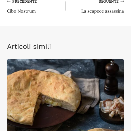
Navigazione
PRECEDENTE
SEGUENTE
Cibo Nostrum
La scapece assassina
articoli
Articoli simili