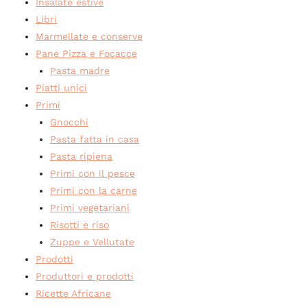
Insalate estive
Libri
Marmellate e conserve
Pane Pizza e Focacce
Pasta madre
Piatti unici
Primi
Gnocchi
Pasta fatta in casa
Pasta ripiena
Primi con il pesce
Primi con la carne
Primi vegetariani
Risotti e riso
Zuppe e Vellutate
Prodotti
Produttori e prodotti
Ricette Africane