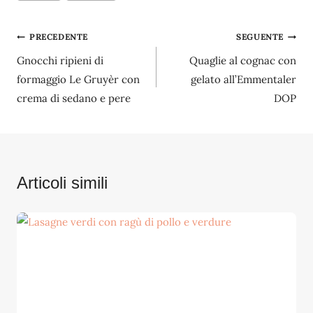
articolo:
Navigazione
PRECEDENTE
SEGUENTE
Gnocchi ripieni di
Quaglie al cognac con
articoli
formaggio Le Gruyèr con
gelato all’Emmentaler
crema di sedano e pere
DOP
Articoli simili