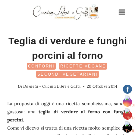
Salta
al
contenuto
Teglia di verdure e funghi
porcini al forno
CONTORNI
RICETTE VEGANE
SECONDI VEGETARIANI
Di
Daniela - Cucina Libri e Gatti
20 Ottobre 2014
La proposta di oggi è una ricetta semplicissima, sana e
gustosa: una
teglia di verdure al forno con funghi
porcini
.
Come vi dicevo si tratta di una ricetta molto semplice e il