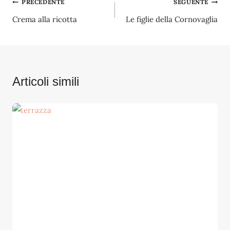
Navigazione
PRECEDENTE
SEGUENTE
Crema alla ricotta
Le figlie della Cornovaglia
articoli
Articoli simili