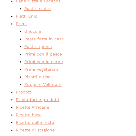
Pane Pizza e Focacce
Pasta madre
Piatti unici
Primi
Gnocchi
Pasta fatta in casa
Pasta ripiena
Primi con il pesce
Primi con la carne
Primi vegetariani
Risotti e riso
Zuppe e Vellutate
Prodotti
Produttori e prodotti
Ricette Africane
Ricette base
Ricette delle feste
Ricette di stagione