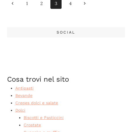
Navigazione
Pagina
Pagina
1
2
3
4
pagina
Precedente
successiva
SOCIAL
Cosa trovi nel sito
Antipasti
Bevande
Crepes dolci e salate
Dolci
Biscotti e Pasticcini
Crostate