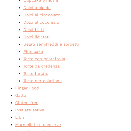
Cupcake e muffin
Dolci a cialda
Dolci al cioccolato
Dolci al cucchiaio
Dolci fritti
Dolci lievitati
Gelati semifreddi e sorbetti
Plumcake
Torte con pastafrolla
Torte da credenza
Torte farcite
Torte per colazione
Finger Food
Gatto
Gluten free
Insalate estive
Libri
Marmellate e conserve