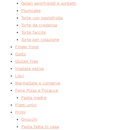
Gelati semifreddi e sorbetti
Plumcake
Torte con pastafrolla
Torte da credenza
Torte farcite
Torte per colazione
Finger Food
Gatto
Gluten free
Insalate estive
Libri
Marmellate e conserve
Pane Pizza e Focacce
Pasta madre
Piatti unici
Primi
Gnocchi
Pasta fatta in casa