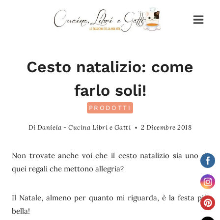
Salta
al
contenuto
Cesto natalizio: come
farlo soli!
PRODOTTI
Di
Daniela - Cucina Libri e Gatti
2 Dicembre 2018
Non trovate anche voi che il cesto natalizio sia uno di
quei regali che mettono allegria?
Il Natale, almeno per quanto mi riguarda, è la festa più
bella!