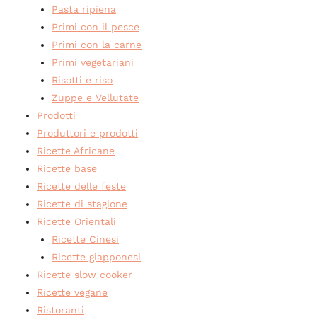
Pasta ripiena
Primi con il pesce
Primi con la carne
Primi vegetariani
Risotti e riso
Zuppe e Vellutate
Prodotti
Produttori e prodotti
Ricette Africane
Ricette base
Ricette delle feste
Ricette di stagione
Ricette Orientali
Ricette Cinesi
Ricette giapponesi
Ricette slow cooker
Ricette vegane
Ristoranti