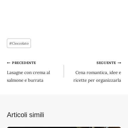
Tag
#
Cioccolato
articolo:
Navigazione
PRECEDENTE
SEGUENTE
Lasagne con crema al
Cena romantica, idee e
articoli
salmone e burrata
ricette per organizzarla
Articoli simili