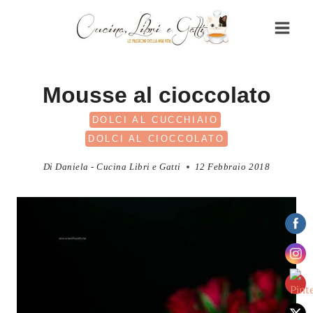
Salta
al
contenuto
Mousse al cioccolato
DOLCI AL CUCCHIAIO
DOLCI AL CIOCCOLATO
Di
Daniela - Cucina Libri e Gatti
12 Febbraio 2018