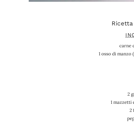
Ricetta
IN
carne 
1 osso di manzo (
2 
1 mazzetti
2 
pep