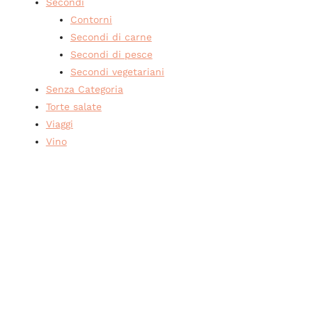
Secondi
Contorni
Secondi di carne
Secondi di pesce
Secondi vegetariani
Senza Categoria
Torte salate
Viaggi
Vino