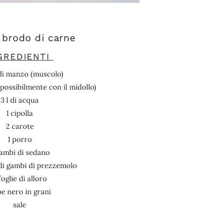
 brodo di carne
GREDIENTI
di manzo (muscolo)
possibilmente con il midollo)
3 l di acqua
1 cipolla
2 carote
1 porro
gambi di sedano
 di gambi di prezzemolo
foglie di alloro
e nero in grani
sale