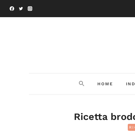
Salta
al
contenuto
HOME
IN
Ricetta brod
RI