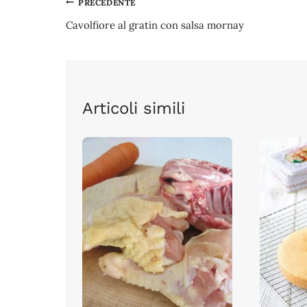
Navigazione
PRECEDENTE
Cavolfiore al gratin con salsa mornay
articoli
Articoli simili