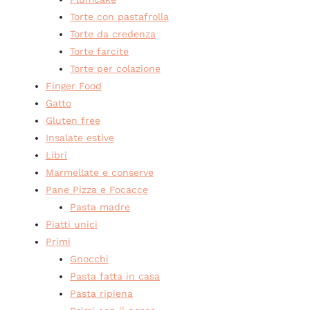
Torte con pastafrolla
Torte da credenza
Torte farcite
Torte per colazione
Finger Food
Gatto
Gluten free
Insalate estive
Libri
Marmellate e conserve
Pane Pizza e Focacce
Pasta madre
Piatti unici
Primi
Gnocchi
Pasta fatta in casa
Pasta ripiena