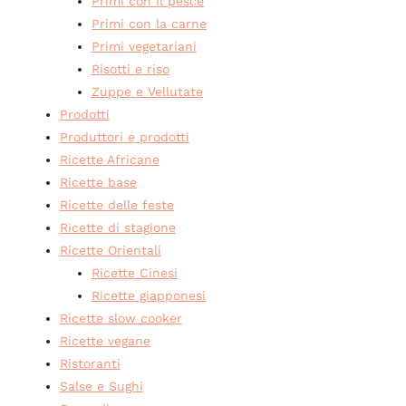
Primi con il pesce
Primi con la carne
Primi vegetariani
Risotti e riso
Zuppe e Vellutate
Prodotti
Produttori e prodotti
Ricette Africane
Ricette base
Ricette delle feste
Ricette di stagione
Ricette Orientali
Ricette Cinesi
Ricette giapponesi
Ricette slow cooker
Ricette vegane
Ristoranti
Salse e Sughi