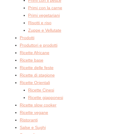
Primi con il pesce
Primi con la carne
Primi vegetariani
Risotti e riso
Zuppe e Vellutate
Prodotti
Produttori e prodotti
Ricette Africane
Ricette base
Ricette delle feste
Ricette di stagione
Ricette Orientali
Ricette Cinesi
Ricette giapponesi
Ricette slow cooker
Ricette vegane
Ristoranti
Salse e Sughi