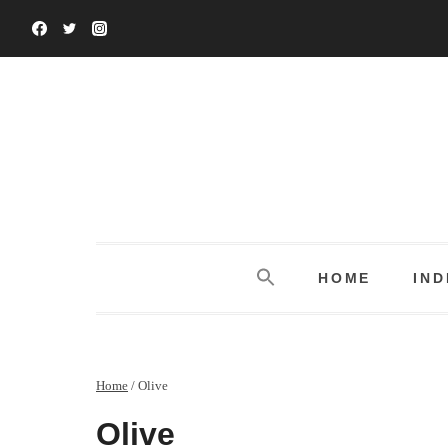
Salta
al
contenuto
HOME
IND
Home
/
Olive
Olive