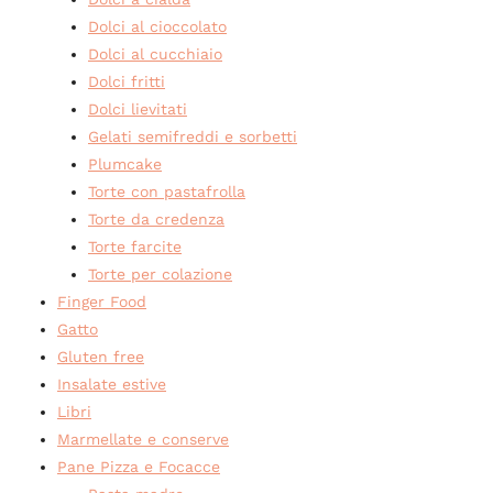
Dolci al cioccolato
Dolci al cucchiaio
Dolci fritti
Dolci lievitati
Gelati semifreddi e sorbetti
Plumcake
Torte con pastafrolla
Torte da credenza
Torte farcite
Torte per colazione
Finger Food
Gatto
Gluten free
Insalate estive
Libri
Marmellate e conserve
Pane Pizza e Focacce