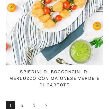
SPIEDINI DI BOCCONCINI DI
MERLUZZO CON MAIONESE VERDE E
DI CARTOTE
Navigazione
Pagina
1
2
3