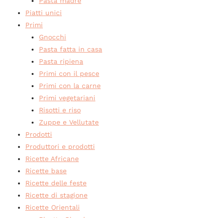
Pasta madre
Piatti unici
Primi
Gnocchi
Pasta fatta in casa
Pasta ripiena
Primi con il pesce
Primi con la carne
Primi vegetariani
Risotti e riso
Zuppe e Vellutate
Prodotti
Produttori e prodotti
Ricette Africane
Ricette base
Ricette delle feste
Ricette di stagione
Ricette Orientali