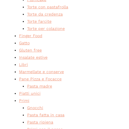
Torte con pastafrolla
Torte da credenza
Torte farcite
Torte per colazione
Finger Food
Gatto
Gluten free
Insalate estive
Libri
Marmellate e conserve
Pane Pizza e Focacce
Pasta madre
Piatti unici
Primi
Gnocchi
Pasta fatta in casa
Pasta ripiena