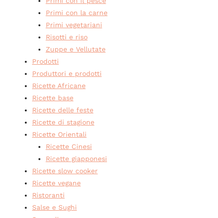
Primi con il pesce
Primi con la carne
Primi vegetariani
Risotti e riso
Zuppe e Vellutate
Prodotti
Produttori e prodotti
Ricette Africane
Ricette base
Ricette delle feste
Ricette di stagione
Ricette Orientali
Ricette Cinesi
Ricette giapponesi
Ricette slow cooker
Ricette vegane
Ristoranti
Salse e Sughi