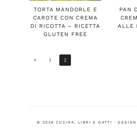
TORTA MANDORLE E
PAN 
CAROTE CON CREMA
CREM
DI RICOTTA – RICETTA
ALLE 
GLUTEN FREE
Navigazione
Pagina
1
2
pagina
Precedente
© 2026 CUCINA, LIBRI E GATTI · DESIG