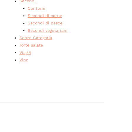
Secondi
Contorni
Secondi di carne
Secondi di pesce
Secondi vegetariani
Senza Categoria
Torte salate
Viaggi
Vino