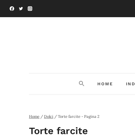
Salta
al
contenuto
HOME
IN
Home
/
Dolci
/
Torte farcite
- Pagina 2
Torte farcite