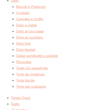
Dolci
Biscotti e Pasticcini
Crostate
Cupcake e muffin
Dolci a cialda
Dolci al cioccolato
Dolci al cucchiaio
Dolci fritti
Dolci lievitati
Gelati semifreddi e sorbetti
Plumcake
Torte con pastafrolla
Torte da credenza
Torte farcite
Torte per colazione
Finger Food
Gatto
Gluten free