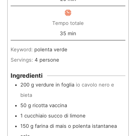
t
i
i
n
Tempo totale
u
m
35
min
t
i
Keyword:
polenta verde
i
n
Servings:
4
persone
u
t
Ingredienti
i
200
g
verdure in foglia
io cavolo nero e
bieta
50
g
ricotta vaccina
1
cucchiaio
succo di limone
150
g
farina di mais o polenta istantanea