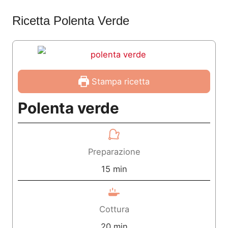
Ricetta Polenta Verde
Stampa ricetta
Polenta verde
Preparazione
m
15
min
i
n
Cottura
u
m
20
min