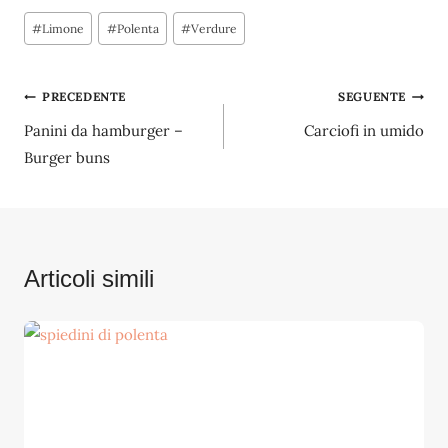
Tag
#
Limone
#
Polenta
#
Verdure
articolo:
Navigazione
PRECEDENTE
SEGUENTE
Panini da hamburger –
Carciofi in umido
articoli
Burger buns
Articoli simili