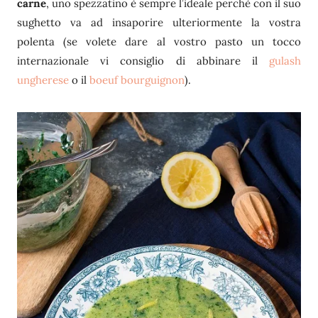
carne
, uno spezzatino è sempre l’ideale perchè con il suo
sughetto va ad insaporire ulteriormente la vostra
polenta (se volete dare al vostro pasto un tocco
internazionale vi consiglio di abbinare il
gulash
ungherese
o il
boeuf bourguignon
).